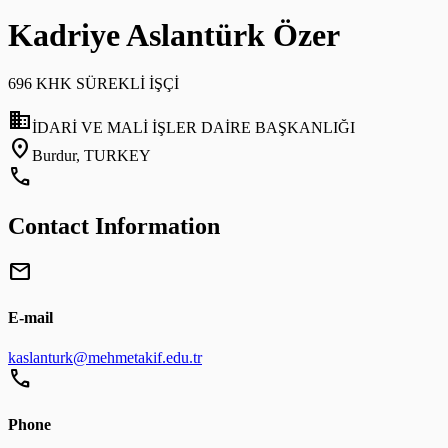
Kadriye Aslantürk Özer
696 KHK SÜREKLİ İŞÇİ
domain
İDARİ VE MALİ İŞLER DAİRE BAŞKANLIĞI
location_on
Burdur, TURKEY
call
Contact Information
mail
E-mail
kaslanturk@mehmetakif.edu.tr
call
Phone