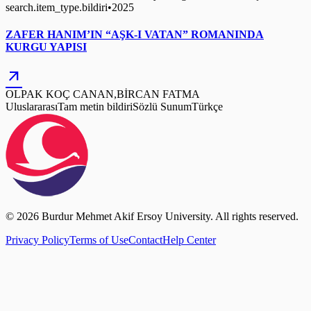
search.item_type.bildiri
•
2025
ZAFER HANIM’IN “AŞK-I VATAN” ROMANINDA
KURGU YAPISI
arrow_outward
OLPAK KOÇ CANAN,BİRCAN FATMA
Uluslararası
Tam metin bildiri
Sözlü Sunum
Türkçe
© 2026 Burdur Mehmet Akif Ersoy University. All rights reserved.
Privacy Policy
Terms of Use
Contact
Help Center