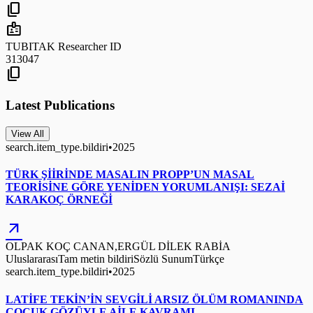
content_copy
badge
TUBITAK Researcher ID
313047
content_copy
Latest Publications
View All
search.item_type.bildiri
•
2025
TÜRK ŞİİRİNDE MASALIN PROPP’UN MASAL
TEORİSİNE GÖRE YENİDEN YORUMLANIŞI: SEZAİ
KARAKOÇ ÖRNEĞİ
arrow_outward
OLPAK KOÇ CANAN,ERGÜL DİLEK RABİA
Uluslararası
Tam metin bildiri
Sözlü Sunum
Türkçe
search.item_type.bildiri
•
2025
LATİFE TEKİN’İN SEVGİLİ ARSIZ ÖLÜM ROMANINDA
ÇOCUK GÖZÜYLE AİLE KAVRAMI