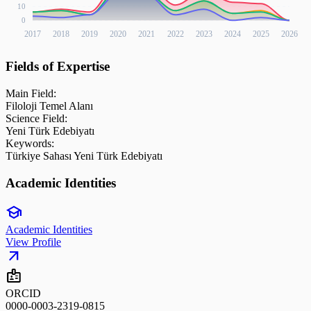
10
0
2017
2018
2019
2020
2021
2022
2023
2024
2025
2026
Fields of Expertise
Main Field:
Filoloji Temel Alanı
Science Field:
Yeni Türk Edebiyatı
Keywords:
Türkiye Sahası Yeni Türk Edebiyatı
Academic Identities
school
Academic Identities
View Profile
arrow_outward
badge
ORCID
0000-0003-2319-0815