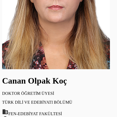
Canan Olpak Koç
DOKTOR ÖĞRETİM ÜYESİ
TÜRK DİLİ VE EDEBİYATI BÖLÜMÜ
domain
FEN-EDEBİYAT FAKÜLTESİ