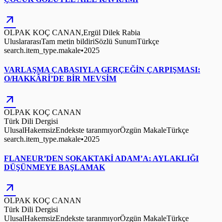
arrow_outward
OLPAK KOÇ CANAN,Ergül Dilek Rabia
Uluslararası
Tam metin bildiri
Sözlü Sunum
Türkçe
search.item_type.makale
•
2025
VARLAŞMA ÇABASIYLA GERÇEĞİN ÇARPIŞMASI:
O/HAKKÂRİ’DE BİR MEVSİM
arrow_outward
OLPAK KOÇ CANAN
Türk Dili Dergisi
Ulusal
Hakemsiz
Endekste taranmıyor
Özgün Makale
Türkçe
search.item_type.makale
•
2025
FLANEUR’DEN SOKAKTAKİ ADAM’A: AYLAKLIĞI
DÜŞÜNMEYE BAŞLAMAK
arrow_outward
OLPAK KOÇ CANAN
Türk Dili Dergisi
Ulusal
Hakemsiz
Endekste taranmıyor
Özgün Makale
Türkçe