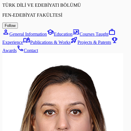
TÜRK DİLİ VE EDEBİYATI BÖLÜMÜ
FEN-EDEBİYAT FAKÜLTESİ
Follow
person
school
cast_for_education
work
General Information
Education
Courses Taught
auto_stories
rocket_launch
emoji_events
Experience
Publications & Works
Projects & Patents
call
Awards
Contact