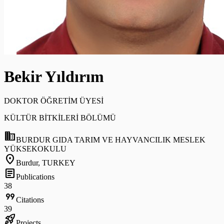
Bekir Yıldırım
DOKTOR ÖĞRETİM ÜYESİ
KÜLTÜR BİTKİLERİ BÖLÜMÜ
domain
BURDUR GIDA TARIM VE HAYVANCILIK MESLEK
YÜKSEKOKULU
location_on
Burdur, TURKEY
article
Publications
38
format_quote
Citations
39
rocket_launch
Projects