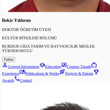
Bekir Yıldırım
DOKTOR ÖĞRETİM ÜYESİ
KÜLTÜR BİTKİLERİ BÖLÜMÜ
BURDUR GIDA TARIM VE HAYVANCILIK MESLEK
YÜKSEKOKULU
Follow
person
school
cast_for_education
work
General Information
Education
Courses Taught
auto_stories
rocket_launch
emoji_events
Experience
Publications & Works
Projects & Patents
call
Awards
Contact